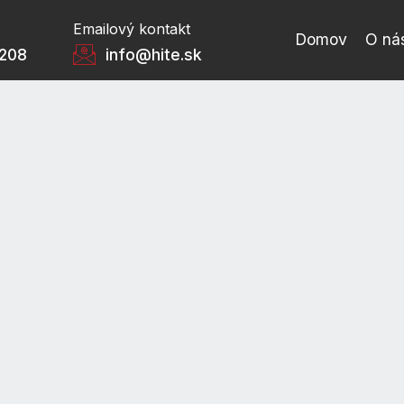
Emailový kontakt
Domov
O ná
 208
info@hite.sk