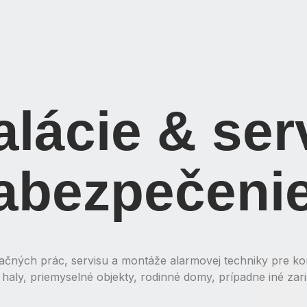
alácie & ser
abezpečeni
čných prác, servisu a montáže alarmovej techniky pre k
haly, priemyselné objekty, rodinné domy, prípadne iné zari