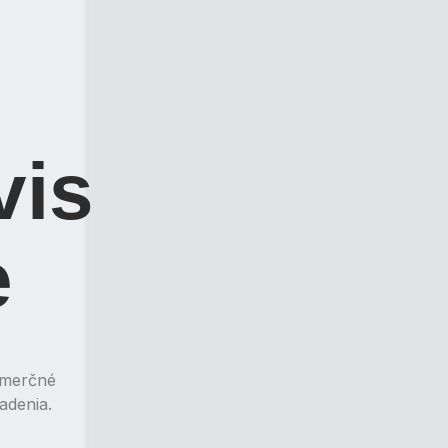
vis
e
omerčné
adenia.