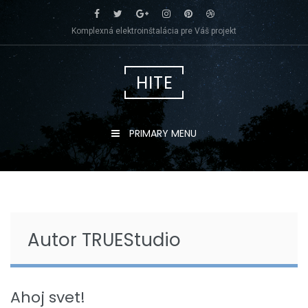
Skip
to
Komplexná elektroinštalácia pre Váš projekt
content
HITE
PRIMARY MENU
Autor
TRUEStudio
Ahoj svet!